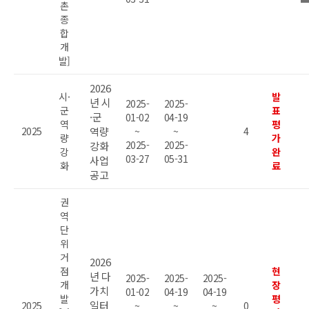
촌
종
합
개
발]
2026
시·
발
년 시
2025-
2025-
군
표
·군
01-02
04-19
역
평
2025
역량
~
~
4
량
가
2025-
2025-
강화
강
완
03-27
05-31
사업
화
료
공고
권
역
단
위
거
2026
점
현
년 다
2025-
2025-
2025-
개
장
가치
01-02
04-19
04-19
발
평
일터
2025
~
~
~
0