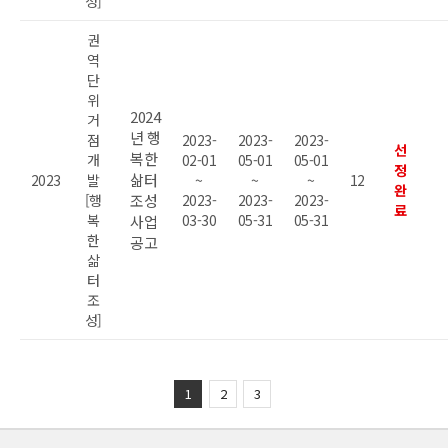
성]
권
역
단
위
2024
거
년 행
점
2023-
2023-
2023-
선
복한
개
02-01
05-01
05-01
정
삶터
2023
발
~
~
~
12
완
[행
조성
2023-
2023-
2023-
료
복
03-30
05-31
05-31
사업
한
공고
삶
터
조
성]
1
2
3