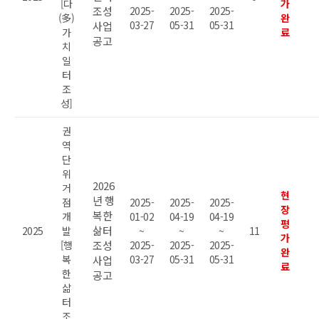
[다
가
조성
2025-
2025-
2025-
(多)
완
03-27
05-31
05-31
사업
가
료
공고
치
일
터
조
성]
권
역
단
위
2026
거
현
년 행
점
2025-
2025-
2025-
장
복한
개
01-02
04-19
04-19
평
삶터
2025
발
~
~
~
11
가
[행
조성
2025-
2025-
2025-
완
복
03-27
05-31
05-31
사업
료
한
공고
삶
터
조