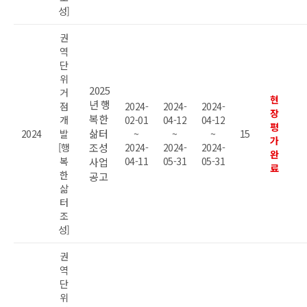
성]
권
역
단
위
2025
거
현
년 행
점
2024-
2024-
2024-
장
복한
개
02-01
04-12
04-12
평
삶터
2024
발
~
~
~
15
가
[행
조성
2024-
2024-
2024-
완
복
04-11
05-31
05-31
사업
료
한
공고
삶
터
조
성]
권
역
단
위