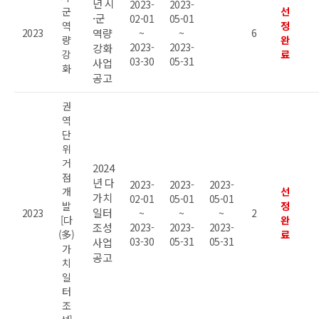
년 시
2023-
2023-
군
선
·군
02-01
05-01
역
정
2023
역량
~
~
6
량
완
2023-
2023-
강화
강
료
03-30
05-31
사업
화
공고
권
역
단
위
거
2024
점
년 다
2023-
2023-
2023-
개
선
가치
02-01
05-01
05-01
발
정
일터
2023
~
~
~
2
[다
완
조성
2023-
2023-
2023-
(多)
료
03-30
05-31
05-31
사업
가
공고
치
일
터
조