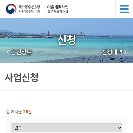
신청
공간정보
신청내역
사업신청
총 게시물
26
건