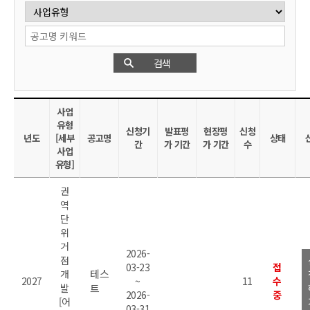
검색
사업
유형
신청기
발표평
현장평
신청
년도
[세부
공고명
상태
간
가 기간
가 기간
수
사업
유형]
권
역
단
위
거
2026-
점
03-23
접
테스
개
2027
~
11
수
발
트
2026-
중
[어
03-31