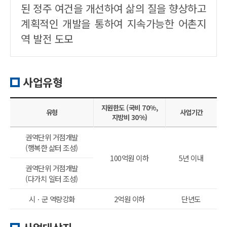
된 정주 여건을 개선하여 삶의 질을 향상하고
계획적인 개발을 통하여 지속가능한 어촌지
역 발전 도모
사업유형
지원한도 (국비 70%,
유형
사업기간
지방비 30%)
권역단위 거점개발
(행복한 삶터 조성)
100억원 이하
5년 이내
권역단위 거점개발
(다가치 일터 조성)
시ㆍ군 역량강화
2억원 이하
단년도