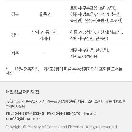
포항시(구룡포읍, 호미곶면),
경북
울릉군
경주시(감포읍), 영덕군(강구면,
축산면), 울진군(죽변면, 후포면)
남해군, 통영시,
하동군(금성면), 사천시(서포면),
경남
거제시
창원시(구산면, 진동면)
제주시(구좌읍, 한림읍),
제주
-
서귀포시(성산읍)
* 『섬발전촉진법』 제4조1항에 따른 특수상황지역에 포함된 도서는
제외
개인정보처리방침
(우)30121 세종특별자치시 가름로 232(어진동) 세종비즈니스센터 B동 404호 어
촌개발지원단
TEL: 044-867-4851~6 FAX: 044-868-4176 E-mail:
lmn030@fipa.or.kr
Copyright © Ministry of Oceans and Fisheries. All rights reserved.