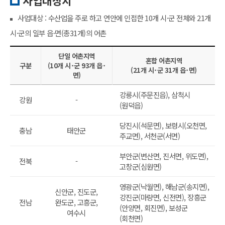
사업대상지
사업대상 : 수산업을 주로 하고 연안에 인접한 10개 시·군 전체와 21개
시·군의 일부 읍·면(총31개)의 어촌
단일 어촌지역
혼합 어촌지역
구분
(10개 시･군 93개 읍･
(21개 시･군 31개 읍･면)
면)
강릉시(주문진읍), 삼척시
강원
-
(원덕읍)
당진시(석문면), 보령시(오천면,
충남
태안군
주교면), 서천군(서면)
부안군(변산면, 진서면, 위도면),
전북
-
고창군(심원면)
영광군(낙월면), 해남군(송지면),
신안군, 진도군,
강진군(마량면, 신전면), 장흥군
전남
완도군, 고흥군,
(안양면, 회진면), 보성군
여수시
(회천면)