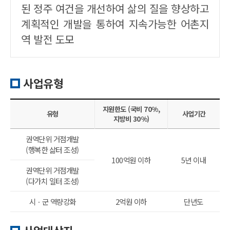
된 정주 여건을 개선하여 삶의 질을 향상하고
계획적인 개발을 통하여 지속가능한 어촌지
역 발전 도모
사업유형
지원한도 (국비 70%,
유형
사업기간
지방비 30%)
권역단위 거점개발
(행복한 삶터 조성)
100억원 이하
5년 이내
권역단위 거점개발
(다가치 일터 조성)
시ㆍ군 역량강화
2억원 이하
단년도