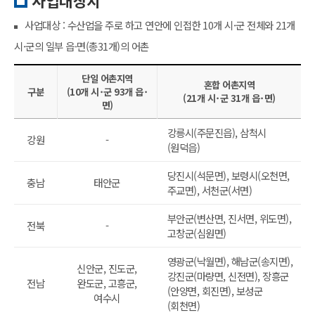
사업대상지
사업대상 : 수산업을 주로 하고 연안에 인접한 10개 시·군 전체와 21개
시·군의 일부 읍·면(총31개)의 어촌
단일 어촌지역
혼합 어촌지역
구분
(10개 시･군 93개 읍･
(21개 시･군 31개 읍･면)
면)
강릉시(주문진읍), 삼척시
강원
-
(원덕읍)
당진시(석문면), 보령시(오천면,
충남
태안군
주교면), 서천군(서면)
부안군(변산면, 진서면, 위도면),
전북
-
고창군(심원면)
영광군(낙월면), 해남군(송지면),
신안군, 진도군,
강진군(마량면, 신전면), 장흥군
전남
완도군, 고흥군,
(안양면, 회진면), 보성군
여수시
(회천면)