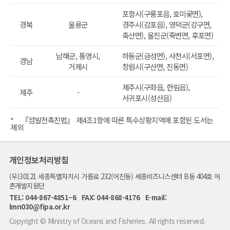
포항시(구룡포읍, 호미곶면),
경북
울릉군
경주시(감포읍), 영덕군(강구면,
축산면), 울진군(죽변면, 후포면)
남해군, 통영시,
하동군(금성면), 사천시(서포면),
경남
거제시
창원시(구산면, 진동면)
제주시(구좌읍, 한림읍),
제주
-
서귀포시(성산읍)
* 『섬발전촉진법』 제4조1항에 따른 특수상황지역에 포함된 도서는
제외
개인정보처리방침
(우)30121 세종특별자치시 가름로 232(어진동) 세종비즈니스센터 B동 404호 어
촌개발지원단
TEL: 044-867-4851~6 FAX: 044-868-4176 E-mail:
lmn030@fipa.or.kr
Copyright © Ministry of Oceans and Fisheries. All rights reserved.