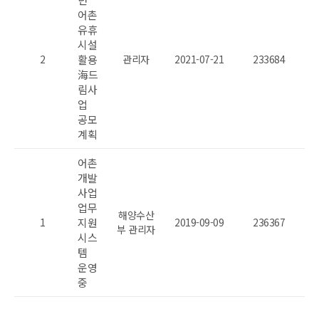
어촌
유휴
시설
2
활용
관리자
2021-07-21
233684
海드
림사
업
공모
계획
어촌
개발
사업
업무
해양수산
1
지원
2019-09-09
236367
부 관리자
시스
템
운영
중