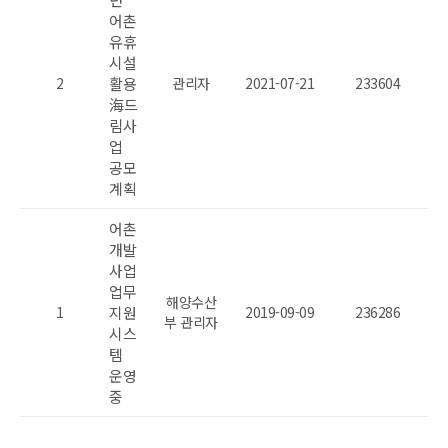
어촌
유휴
시설
2
활용
관리자
2021-07-21
233604
海드
림사
업
공모
계획
어촌
개발
사업
업무
해양수산
1
지원
2019-09-09
236286
부 관리자
시스
템
운영
중