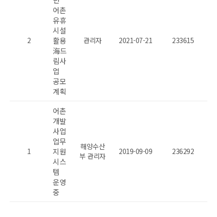
어촌
유휴
시설
2
활용
관리자
2021-07-21
233615
海드
림사
업
공모
계획
어촌
개발
사업
업무
해양수산
1
지원
2019-09-09
236292
부 관리자
시스
템
운영
중