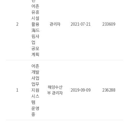
어촌
유휴
시설
2
활용
관리자
2021-07-21
233609
海드
림사
업
공모
계획
어촌
개발
사업
업무
해양수산
1
지원
2019-09-09
236288
부 관리자
시스
템
운영
중