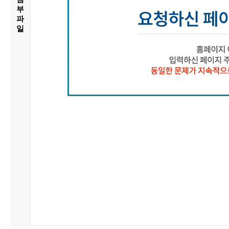
부
파
일