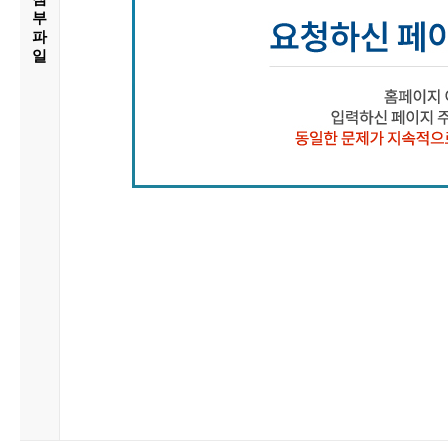
부
파
일