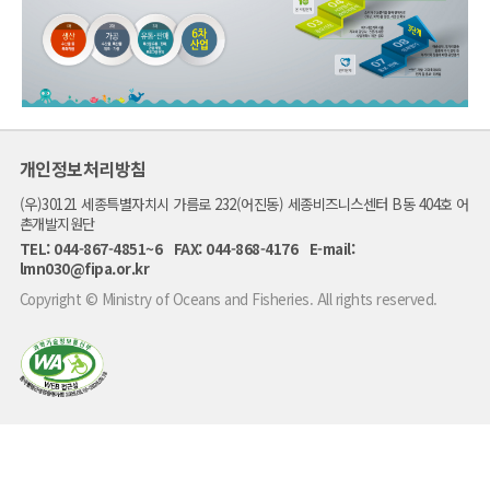
해
양
수
산
개인정보처리방침
부
는
(우)30121 세종특별자치시 가름로 232(어진동) 세종비즈니스센터 B동 404호 어
"어
촌
촌개발지원단
6
TEL: 044-867-4851~6 FAX: 044-868-4176 E-mail:
차
산
lmn030@fipa.or.kr
업
화
Copyright © Ministry of Oceans and Fisheries. All rights reserved.
를
통
해
꿈
과
미
래
가
펼
쳐
지
는