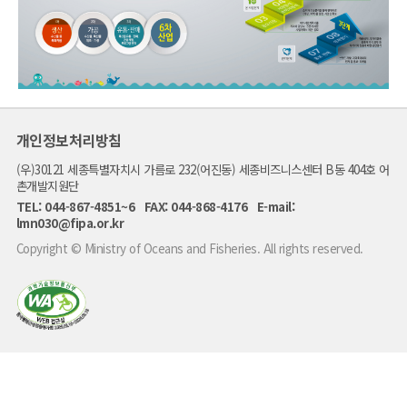
해
양
수
산
개인정보처리방침
부
는
(우)30121 세종특별자치시 가름로 232(어진동) 세종비즈니스센터 B동 404호 어
"어
촌
촌개발지원단
6
TEL: 044-867-4851~6 FAX: 044-868-4176 E-mail:
차
산
lmn030@fipa.or.kr
업
화
Copyright © Ministry of Oceans and Fisheries. All rights reserved.
를
통
해
꿈
과
미
래
가
펼
쳐
지
는